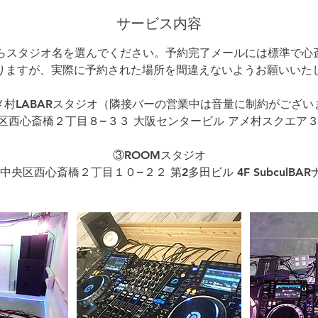
サービス内容
らスタジオ名を選んでください。予約完了メールには標準で心斎
りますが、実際に予約された場所を間違えないようお願いいた
メ村LABARスタジオ（隣接バーの営業中は音量に制約がござい
西心斎橋２丁目８−３３ 大阪センタービル アメ村スクエア３階
③ROOMスタジオ
央区西心斎橋２丁目１０−２２ 第2多田ビル 4F SubculBARナ