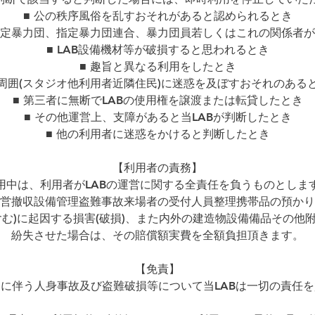
■ 公の秩序風俗を乱すおそれがあると認められるとき
指定暴力団、指定暴力団連合、暴力団員若しくはこれの関係者
■ LAB設備機材等が破損すると思われるとき
■ 趣旨と異なる利用をしたとき
 周囲(スタジオ他利用者近隣住民)に迷惑を及ぼすおそれのある
■ 第三者に無断でLABの使用権を譲渡または転貸したとき
■ その他運営上、支障があると当LABが判断したとき
■ 他の利用者に迷惑をかけると判断したとき
【利用者の責務】
用中は、利用者がLABの運営に関する全責任を負うものとしま
営撤収設備管理盗難事故来場者の受付人員整理携帯品の預かり
含む)に起因する損害(破損)、また内外の建造物設備備品その他
紛失させた場合は、その賠償額実費を全額負担頂きます。
【免責】
に伴う人身事故及び盗難破損等について当LABは一切の責任