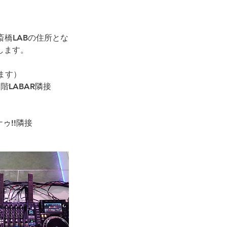
橋LABの住所とな
します。
ます）
LABAR隣接
ゥ!!隣接