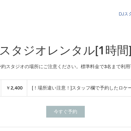
DJス
DJス
スタジオレンタル[1時間
予約スタジオの場所にご注意ください。標準料金で3名まで利用
2,400
円
￥2,400
[！場所違い注意！]スタッフ欄で予約したロケ
時
今すぐ予約