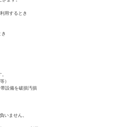
が利用するとき
とき
す。
等）
附帯設備を破損汚損
を負いません。